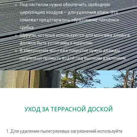
Под настилом нужно обеспечить свободную
циркуляцию воздуха — для удаления влаги. Это
поможет предотвратить образование плесени и
грибка.
Шурупы, которые используются для монтажа дёкинга,
должна быть устойчивы к коррозии.
В завершение монтажа покрытие нужно дважды
тщательно промыть водой под высоким давлением.
УХОД ЗА ТЕРРАСНОЙ ДОСКОЙ
1. Для удаления пылегрязевых загрязнений используйте