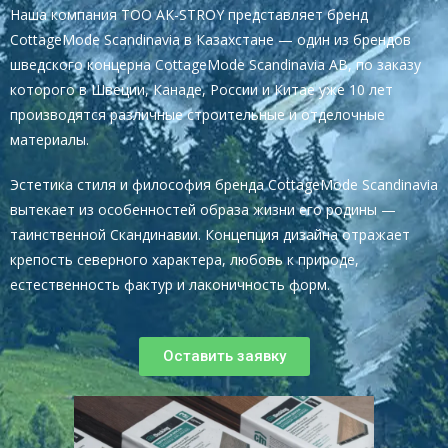
Наша компания TOO AK-STROY представляет бренд
CottageMode Scandinavia в Казахстане — один из брендов
шведского концерна CottageMode Scandinavia AB, по заказу
которого в Швеции, Канаде, России и Китае уже 10 лет
производятся различные строительные и отделочные
материалы.
Эстетика стиля и философия бренда СottageMode Scandinavia
вытекает из особенностей образа жизни его родины —
таинственной Скандинавии. Концепция дизайна отражает
крепость северного характера, любовь к природе,
естественность фактур и лаконичность форм.
Оставить заявку