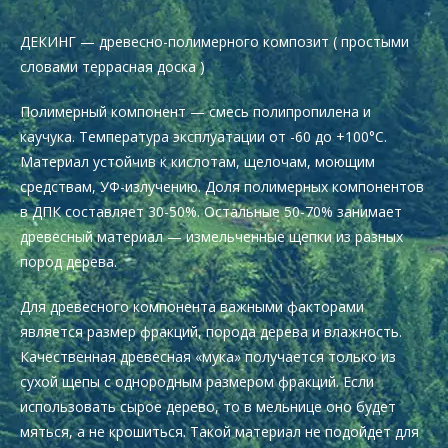
ДЕКИНГ — древесно-полимерного композит ( простыми
словами террасная доска )
Полимерный компонент — смесь полипропилена и
каучука. Температура эксплуатации от -60 до +100°C.
Материал устойчив к кислотам, щелочам, моющим
средствам, УФ-излучению. Доля полимерных компонентов
в ДПК составляет 30-50%. Остальные 50-70% занимает
древесный материал — измельченные щепки из разных
пород дерева.
Для древесного компонента важными факторами
является размер фракций, порода дерева и влажность.
Качественная древесная «мука» получается только из
сухой щепы с однородным размером фракций. Если
использовать сырое дерево, то в мельнице оно будет
мяться, а не крошиться. Такой материал не подойдет для