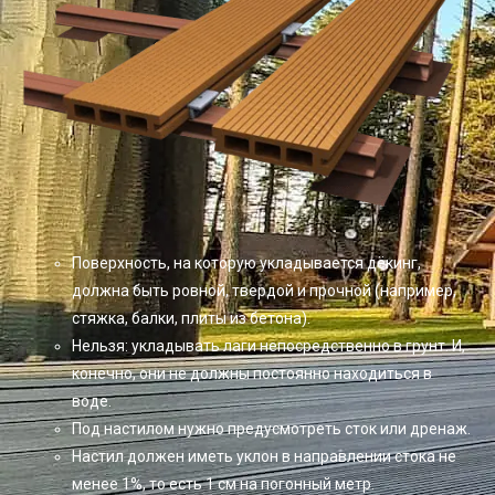
Поверхность, на которую укладывается дёкинг,
должна быть ровной, твердой и прочной (например,
стяжка, балки, плиты из бетона).
Нельзя: укладывать лаги непосредственно в грунт. И,
конечно, они не должны постоянно находиться в
воде.
Под настилом нужно предусмотреть сток или дренаж.
Настил должен иметь уклон в направлении стока не
менее 1%, то есть 1 см на погонный метр.