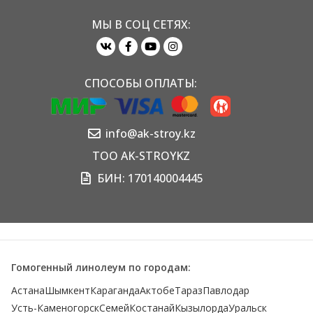
МЫ В СОЦ СЕТЯХ:
СПОСОБЫ ОПЛАТЫ:
info@ak-stroy.kz
TOO AK-STROYKZ
БИН: 170140004445
Гомогенный линолеум по городам:
Астана
Шымкент
Караганда
Актобе
Тараз
Павлодар
Усть-Каменогорск
Семей
Костанай
Кызылорда
Уральск