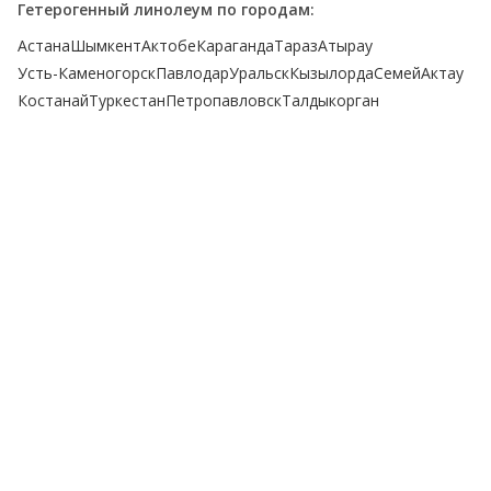
Гетерогенный линолеум по городам:
Астана
Шымкент
Актобе
Караганда
Тараз
Атырау
Усть-Каменогорск
Павлодар
Уральск
Кызылорда
Семей
Актау
Костанай
Туркестан
Петропавловск
Талдыкорган