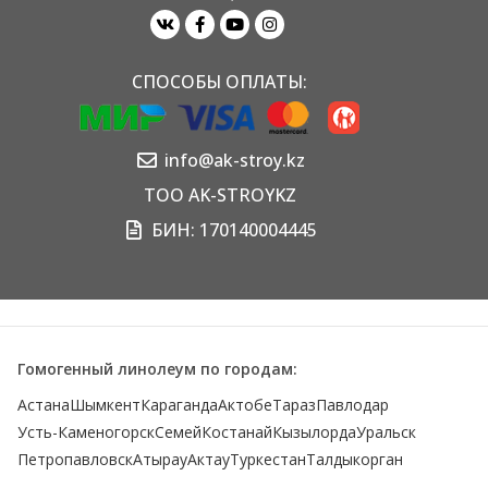
СПОСОБЫ ОПЛАТЫ:
info@ak-stroy.kz
TOO AK-STROYKZ
БИН: 170140004445
Гомогенный линолеум по городам:
Астана
Шымкент
Караганда
Актобе
Тараз
Павлодар
Усть-Каменогорск
Семей
Костанай
Кызылорда
Уральск
Петропавловск
Атырау
Актау
Туркестан
Талдыкорган