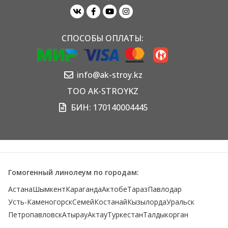
СПОСОБЫ ОПЛАТЫ:
info@ak-stroy.kz
TOO AK-STROYKZ
БИН: 170140004445
Гомогенный линолеум по городам:
Астана
Шымкент
Караганда
Актобе
Тараз
Павлодар
Усть-Каменогорск
Семей
Костанай
Кызылорда
Уральск
Петропавловск
Атырау
Актау
Туркестан
Талдыкорган