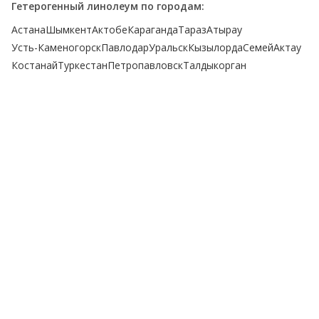
Гетерогенный линолеум по городам:
Астана
Шымкент
Актобе
Караганда
Тараз
Атырау
Усть-Каменогорск
Павлодар
Уральск
Кызылорда
Семей
Актау
Костанай
Туркестан
Петропавловск
Талдыкорган