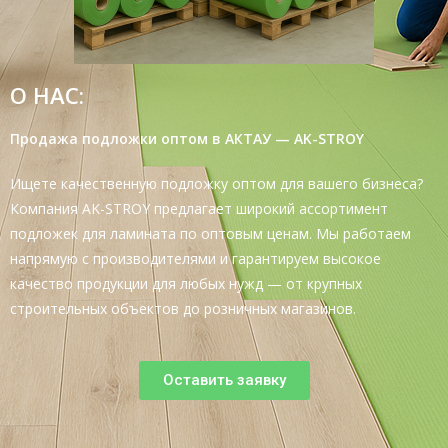
О НАС:
Продажа подложки оптом в АКТАУ — AK-STROY
Ищете качественную подложку оптом для вашего бизнеса?
Компания AK-STROY предлагает широкий ассортимент
подложек для ламината по оптовым ценам. Мы работаем
напрямую с производителями и гарантируем высокое
качество продукции для любых нужд — от крупных
строительных объектов до розничных магазинов.
Оставить заявку