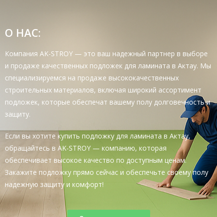
О НАС:
Компания AK-STROY — это ваш надежный партнер в выборе
и продаже качественных подложек для ламината в Актау. Мы
специализируемся на продаже высококачественных
строительных материалов, включая широкий ассортимент
подложек, которые обеспечат вашему полу долговечность и
защиту.
Если вы хотите купить подложку для ламината в Актау,
обращайтесь в AK-STROY — компанию, которая
обеспечивает высокое качество по доступным ценам.
Закажите подложку прямо сейчас и обеспечьте своему полу
надежную защиту и комфорт!